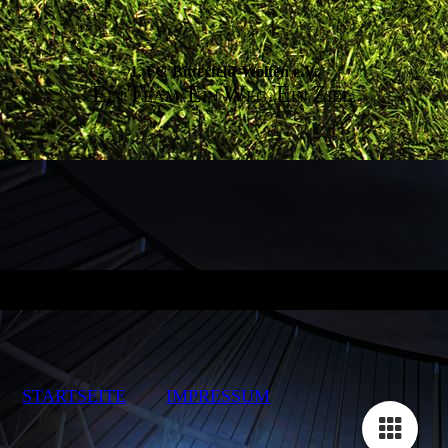
1. FC Bitterfeld-Wolfen e.V.
E
T
E
W
E
Z
IN
EAM.
IN
EG.
IN
IEL.
STARTSEITE
IMPRESSUM